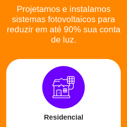
Projetamos e instalamos
sistemas fotovoltaicos
para
reduzir em até 90%
sua conta
de luz.
Residencial