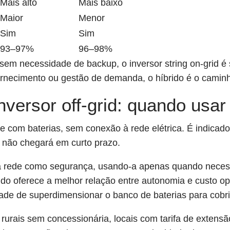
Mais alto
Mais baixo
Maior
Menor
Sim
Sim
93–97%
96–98%
em necessidade de backup, o inversor string on-grid é 
ornecimento ou gestão de demanda, o híbrido é o caminh
inversor off-grid: quando usa
te com baterias, sem conexão à rede elétrica. É indicad
a não chegará em curto prazo.
à rede como segurança, usando-a apenas quando necessá
rido oferece a melhor relação entre autonomia e custo 
ade de superdimensionar o banco de baterias para cobri
s rurais sem concessionária, locais com tarifa de exten