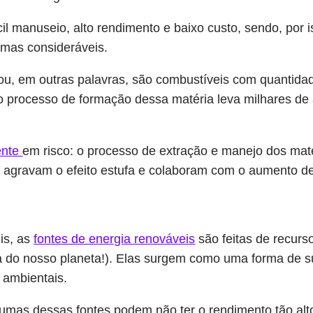
il manuseio, alto rendimento e baixo custo, sendo, por is
emas consideráveis.
 ou, em outras palavras, são combustíveis com quantida
o processo de formação dessa matéria leva milhares d
ente
em risco: o processo de extração e manejo dos mate
 agravam o efeito estufa e colaboram com o aumento de
is, as
fontes de energia renováveis
são feitas de recurso
 do nosso planeta!). Elas surgem como uma forma de su
 ambientais.
algumas dessas fontes podem não ter o rendimento tão a