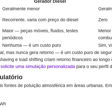
Gerador Diesel
Geralmente menor
Geralm
Recorrente, varia com preço do diesel
Zero
Maior — peças móveis, fluidos, testes
Menor
periódicos
combus
Nenhuma — é um custo puro
Sim, v
cial, mas nunca gera retorno — é um custo puro de seg
shaving e load shifting criam retorno financeiro ao longo 
—
solicite uma simulação personalizada
para o seu perfil
ulatório
is fontes de poluição atmosférica em áreas urbanas. Em
kWh