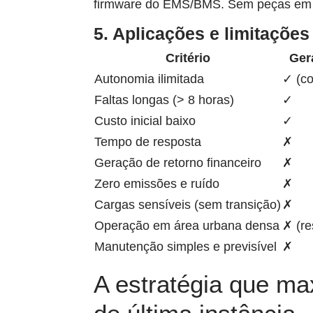
firmware do EMS/BMS. Sem peças em mo
5. Aplicações e limitações
Critério
Ger
Autonomia ilimitada
✓ (c
Faltas longas (> 8 horas)
✓
Custo inicial baixo
✓
Tempo de resposta
✗
Geração de retorno financeiro
✗
Zero emissões e ruído
✗
Cargas sensíveis (sem transição)
✗
Operação em área urbana densa
✗ (re
Manutenção simples e previsível
✗
A estratégia que m