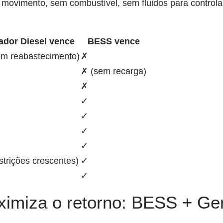
vimento, sem combustível, sem fluidos para controla
ador Diesel vence
BESS vence
om reabastecimento)
✗
✗ (sem recarga)
✗
✓
✓
✓
✓
strições crescentes)
✓
✓
aximiza o retorno: BESS + G