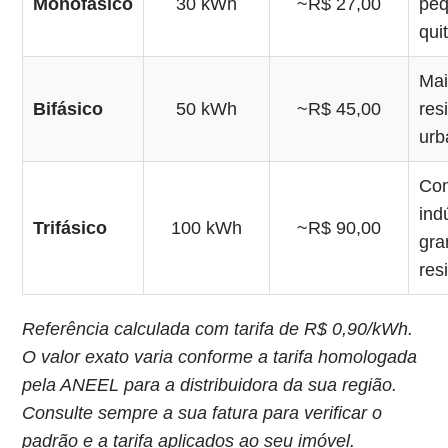
Monofásico
30 kWh
~R$ 27,00
peq
qui
Mai
Bifásico
50 kWh
~R$ 45,00
res
urb
Com
ind
Trifásico
100 kWh
~R$ 90,00
gra
res
Referência calculada com tarifa de R$ 0,90/kWh.
O valor exato varia conforme a tarifa homologada
pela ANEEL para a distribuidora da sua região.
Consulte sempre a sua fatura para verificar o
padrão e a tarifa aplicados ao seu imóvel.