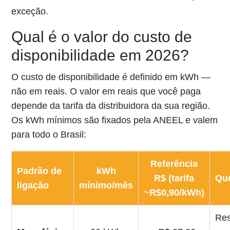
exceção.
Qual é o valor do custo de
disponibilidade em 2026?
O custo de disponibilidade é definido em kWh —
não em reais. O valor em reais que você paga
depende da tarifa da distribuidora da sua região.
Os kWh mínimos são fixados pela ANEEL e valem
para todo o Brasil:
Referência
Padrão de
kWh
R$ (tarifa
Qu
ligação
mínimo/mês
~R$0,90/kWh)
Res