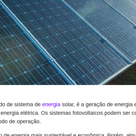
ado de sistema de
energia
solar, é a geração de energia e
nergia elétrica. Os sistemas fotovoltaicos podem ser co
odo de operação.
 de energia mais sustentável e econômica. Porém, algun