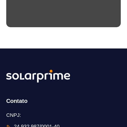
Contato
CNPJ:
✎
24.932.987/0001-40