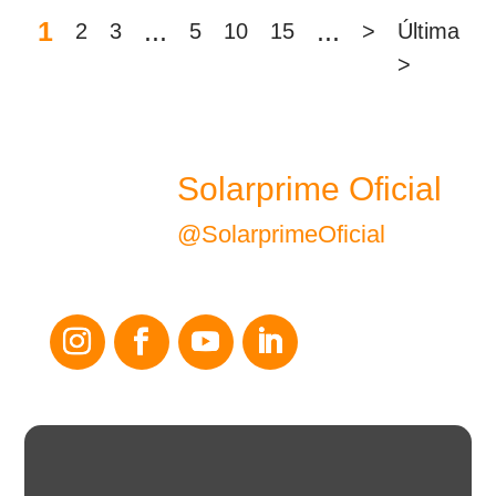
1
...
...
2
3
5
10
15
>
Última
>
Solarprime Oficial
@SolarprimeOficial