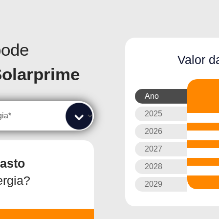
pode
Valor 
olarprime
Ano
2025
2026
2027
asto
2028
rgia?
2029