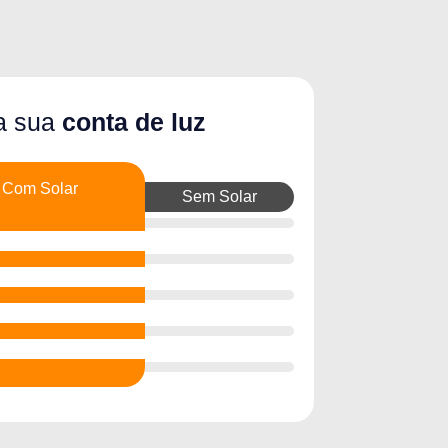
da sua
conta de luz
Com Solar
Sem Solar