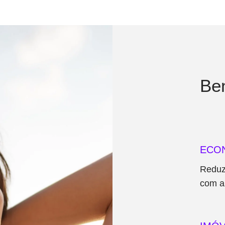
Ben
ECO
Redu
com 