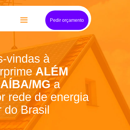
Pedir orçamento
-vindas à
arprime
ALÉM
AÍBA/MG
a
r rede de energia
r do Brasil