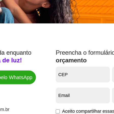
ida enquanto
Preencha o formulári
 de luz!
orçamento
Peça
 pelo WhatsApp
um
orçamento
Franquias
om.br
Aceito compartilhar essa