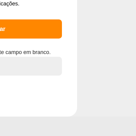
icações.
ar
ste campo em branco.