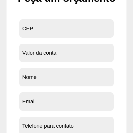
Peça
um
orçamento