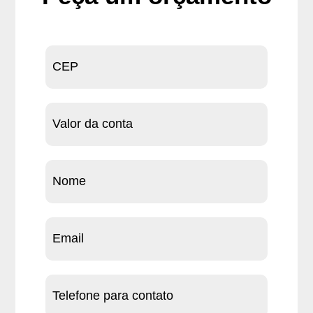
Peça
um
orçamento