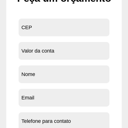
Peça
um
orçamento