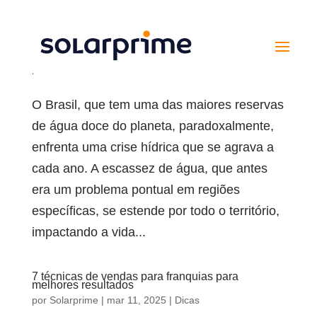
Crise hídrica no Brasil: fique por dentro do
contexto histórico
por
Solarprime
|
mar 18, 2025
|
Notícias
O Brasil, que tem uma das maiores reservas
de água doce do planeta, paradoxalmente,
enfrenta uma crise hídrica que se agrava a
cada ano. A escassez de água, que antes
era um problema pontual em regiões
específicas, se estende por todo o território,
impactando a vida...
7 técnicas de vendas para franquias para
melhores resultados
por
Solarprime
|
mar 11, 2025
|
Dicas